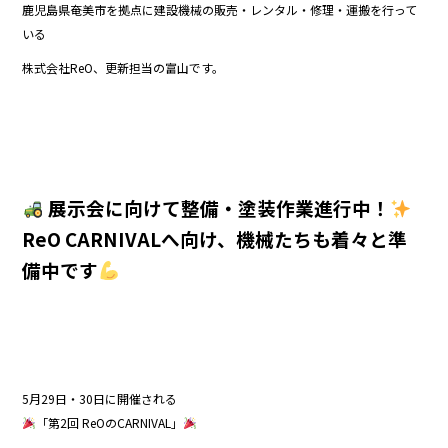
鹿児島県奄美市を拠点に建設機械の販売・レンタル・修理・運搬を行って
b
いる
o
株式会社ReO、更新担当の富山です。
o
k
展示会に向けて整備・塗装作業進行中！
ReO CARNIVALへ向け、機械たちも着々と準
備中です
5月29日・30日に開催される
「第2回 ReOのCARNIVAL」