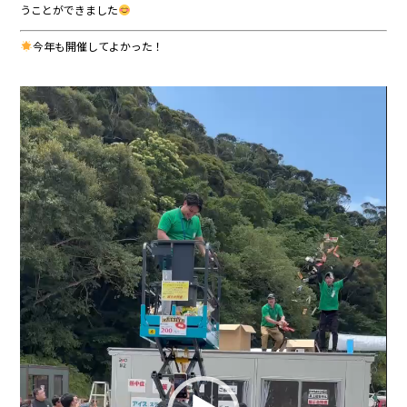
うことができました
今年も開催してよかった！
動
画
プ
レ
ー
ヤ
ー