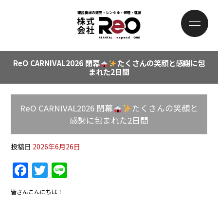
ReO CARNIVAL2026 閉幕
たくさんの笑顔と感謝に包
まれた2日間
ReO CARNIVAL2026 閉幕
たくさんの笑顔と
感謝に包まれた2日間
投稿日
2026年6月26日
F
T
Li
a
w
n
皆さんこんにちは！
c
itt
e
e
er