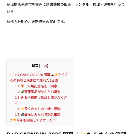
鹿児島県奄美市を拠点に建設機械の販売・レンタル・修理・運搬を行って
b
いる
o
株式会社ReO、更新担当の富山です。
o
k
目次
[
hide
]
1
ReO CARNIVAL2026 閉幕
たくさ
んの笑顔と感謝に包まれた2日間
1.1
ご来場記念品もご用意
1.2
豪華景品が並んだ抽選会
1.3
お子様向け景品も盛りだくさ
ん
1.4
多くの方とのご縁に感謝
1.5
最後はみんなで記念撮影！
2
今年も開催してよかった！