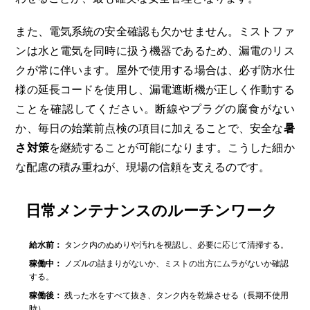
また、電気系統の安全確認も欠かせません。ミストファ
ンは水と電気を同時に扱う機器であるため、漏電のリス
クが常に伴います。屋外で使用する場合は、必ず防水仕
様の延長コードを使用し、漏電遮断機が正しく作動する
ことを確認してください。断線やプラグの腐食がない
か、毎日の始業前点検の項目に加えることで、安全な
暑
さ対策
を継続することが可能になります。こうした細か
な配慮の積み重ねが、現場の信頼を支えるのです。
日常メンテナンスのルーチンワーク
給水前：
タンク内のぬめりや汚れを視認し、必要に応じて清掃する。
稼働中：
ノズルの詰まりがないか、ミストの出方にムラがないか確認
する。
稼働後：
残った水をすべて抜き、タンク内を乾燥させる（長期不使用
時）。