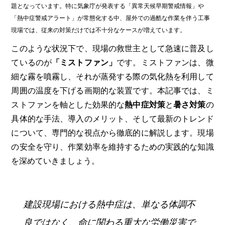
題となっています。特に気象庁が発表する「異常天候早期警戒情報」や
「熱中症警戒アラート」が常態化する中、屋外での過酷な作業を伴う工事
現場では、従来の対策だけでは不十分なケースが増えています。
このような状況下で、現場の救世主として急速に普及し
ているのが
「ミストファン」
です。ミストファンは、微
細な霧を噴霧し、それが蒸発する際の気化熱を利用して
周囲の温度を下げる画期的な装置です。本記事では、ミ
ストファンを軸とした効果的な
熱中症対策
と
暑さ対策
の
具体的な手法、導入のメリット、そして最新のトレンド
について、専門的な視点から徹底的に解説します。現場
の安全を守り、作業効率を維持するための実践的な知識
を深めていきましょう。
建設現場における熱中症は、単なる体調不
良ではなく、命に関わる重大な労働災害で