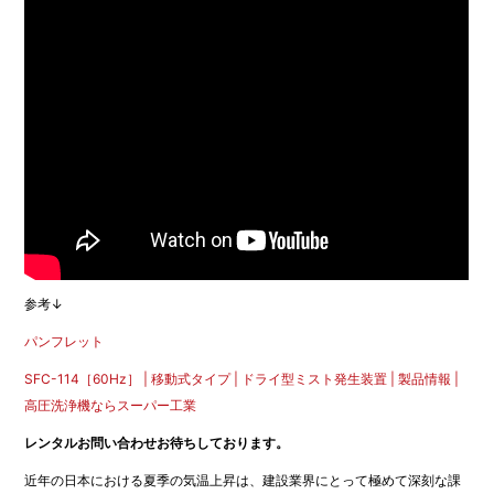
e
er
b
o
o
k
参考↓
パンフレット
SFC-114［60Hz］ | 移動式タイプ | ドライ型ミスト発生装置 | 製品情報 |
高圧洗浄機ならスーパー工業
レンタルお問い合わせお待ちしております。
近年の日本における夏季の気温上昇は、建設業界にとって極めて深刻な課