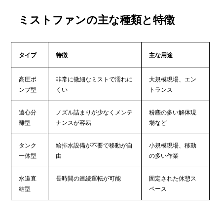
ミストファンの主な種類と特徴
タイプ
特徴
主な用途
高圧ポ
非常に微細なミストで濡れに
大規模現場、エン
ンプ型
くい
トランス
遠心分
ノズル詰まりが少なくメンテ
粉塵の多い解体現
離型
ナンスが容易
場など
タンク
給排水設備が不要で移動が自
小規模現場、移動
一体型
由
の多い作業
水道直
長時間の連続運転が可能
固定された休憩ス
結型
ペース