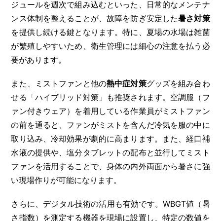
ジュールを週次で組み込むといった、日常的なメンテナ
ンス体制を整えることが、故障を防ぎ安定した
暑さ対策
を提供し続ける鍵となります。特に、夏場の水場は雑菌
が繁殖しやすいため、衛生管理には細心の注意を払う必
要があります。
また、ミストファンと他の
熱中症対策
グッズを組み合わ
せる「ハイブリッド対策」も推奨されます。空調服（フ
ァン付きウェア）を着用している作業員がミストファン
の前を通ると、ファンがミストを含んだ冷気を服の中に
取り込み、冷却効果が劇的に高まります。また、経口補
水液の提供や、塩分タブレットの配布と並行してミスト
ファンを活用することで、身体の内外両面から暑さに強
い現場作りが可能になります。
さらに、デジタル技術の活用も有効です。WBGT値（暑
さ指数）を測定する機器を現場に設置し、特定の数値を