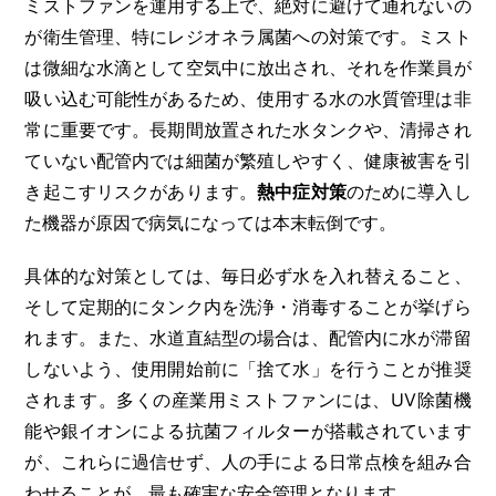
ミストファンを運用する上で、絶対に避けて通れないの
が衛生管理、特にレジオネラ属菌への対策です。ミスト
は微細な水滴として空気中に放出され、それを作業員が
吸い込む可能性があるため、使用する水の水質管理は非
常に重要です。長期間放置された水タンクや、清掃され
ていない配管内では細菌が繁殖しやすく、健康被害を引
き起こすリスクがあります。
熱中症対策
のために導入し
た機器が原因で病気になっては本末転倒です。
具体的な対策としては、毎日必ず水を入れ替えること、
そして定期的にタンク内を洗浄・消毒することが挙げら
れます。また、水道直結型の場合は、配管内に水が滞留
しないよう、使用開始前に「捨て水」を行うことが推奨
されます。多くの産業用ミストファンには、UV除菌機
能や銀イオンによる抗菌フィルターが搭載されています
が、これらに過信せず、人の手による日常点検を組み合
わせることが、最も確実な安全管理となります。