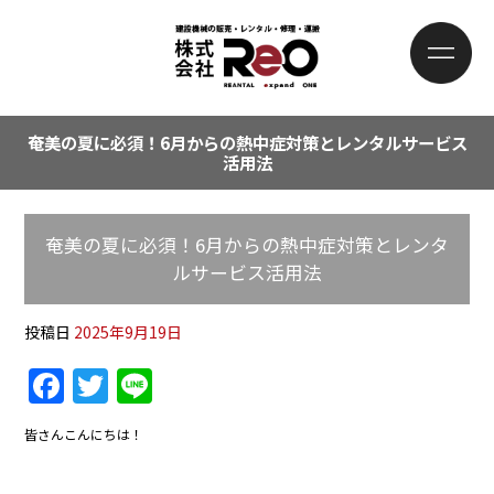
奄美の夏に必須！6月からの熱中症対策とレンタルサービス
活用法
奄美の夏に必須！6月からの熱中症対策とレンタ
ルサービス活用法
投稿日
2025年9月19日
F
T
Li
a
w
n
皆さんこんにちは！
c
itt
e
e
er