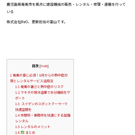
鹿児島県奄美市を拠点に建設機械の販売・レンタル・修理・運搬を行って
b
いる
o
株式会社ReO、更新担当の富山です。
o
k
目次
[
hide
]
1
奄美の夏に必須！6月からの熱中症対
策とレンタルサービス活用法
1.1
奄美の暑さと熱中症のリスク
1.2
マキタの保冷温庫で水分補給をサ
ポート
1.3
スイデンのスポットクーラーで
快適空間を
1.4
休憩所・事務所を快適にする設備
レンタル
1.5
レンタルのメリット
1.6
まとめ